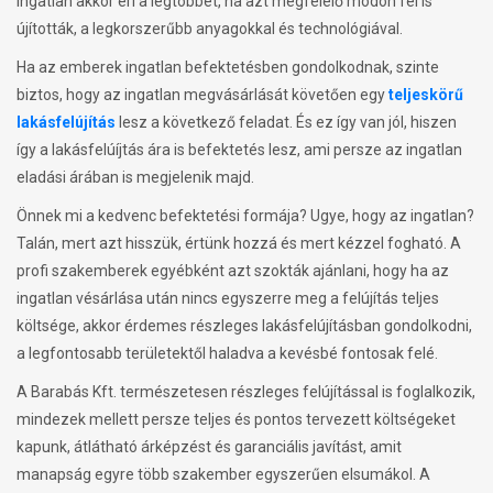
ingatlan akkor éri a legtöbbet, ha azt megfelelő módon fel is
újították, a legkorszerűbb anyagokkal és technológiával.
Ha az emberek ingatlan befektetésben gondolkodnak, szinte
biztos, hogy az ingatlan megvásárlását követően egy
teljeskörű
lakásfelújítás
lesz a következő feladat. És ez így van jól, hiszen
így a lakásfelúíjtás ára is befektetés lesz, ami persze az ingatlan
eladási árában is megjelenik majd.
Önnek mi a kedvenc befektetési formája? Ugye, hogy az ingatlan?
Talán, mert azt hisszük, értünk hozzá és mert kézzel fogható. A
profi szakemberek egyébként azt szokták ajánlani, hogy ha az
ingatlan vésárlása után nincs egyszerre meg a felújítás teljes
költsége, akkor érdemes részleges lakásfelújításban gondolkodni,
a legfontosabb területektől haladva a kevésbé fontosak felé.
A Barabás Kft. természetesen részleges felújítással is foglalkozik,
mindezek mellett persze teljes és pontos tervezett költségeket
kapunk, átlátható árképzést és garanciális javítást, amit
manapság egyre több szakember egyszerűen elsumákol. A