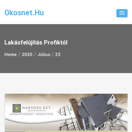
Skip
to
Okosnet.hu
content
Lakásfelújítás Profiktól
Home
2020
Július
23