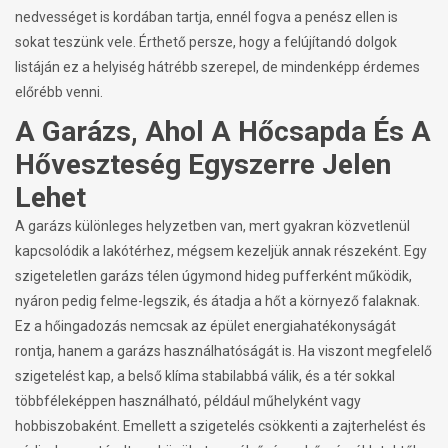
nedvességet is kordában tartja, ennél fogva a penész ellen is
sokat teszünk vele. Érthető persze, hogy a felújítandó dolgok
listáján ez a helyiség hátrébb szerepel, de mindenképp érdemes
előrébb venni.
A Garázs, Ahol A Hőcsapda És A
Hőveszteség Egyszerre Jelen
Lehet
A garázs különleges helyzetben van, mert gyakran közvetlenül
kapcsolódik a lakótérhez, mégsem kezeljük annak részeként. Egy
szigeteletlen garázs télen úgymond hideg pufferként működik,
nyáron pedig felme-legszik, és átadja a hőt a környező falaknak.
Ez a hőingadozás nemcsak az épület energiahatékonyságát
rontja, hanem a garázs használhatóságát is. Ha viszont megfelelő
szigetelést kap, a belső klíma stabilabbá válik, és a tér sokkal
többféleképpen használható, például műhelyként vagy
hobbiszobaként. Emellett a szigetelés csökkenti a zajterhelést és