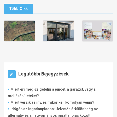
Több Cikk
Legutóbbi Bejegyzések
Miért éri meg szigetelni a pincét, a garázst, vagy a
melléképületeket?
Miért vérzik az íny, és mikor kell komolyan venni?
Időgép az ingatlanpiacon: Jelentős árkülönbség az
alternatív és a hagyományos ingatlanpiac között