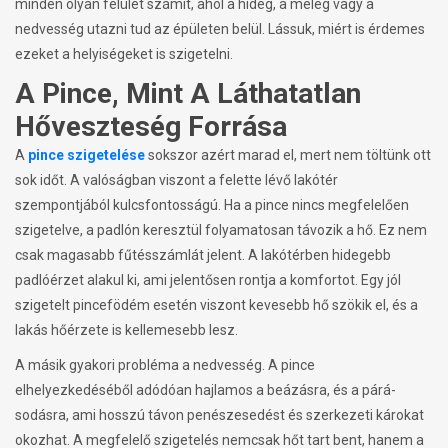
minden olyan felület számít, ahol a hideg, a meleg vagy a
nedvesség utazni tud az épületen belül. Lássuk, miért is érdemes
ezeket a helyiségeket is szigetelni.
A Pince, Mint A Láthatatlan
Hőveszteség Forrása
A
pince szigetelése
sokszor azért marad el, mert nem töltünk ott
sok időt. A valóságban viszont a felette lévő lakótér
szempontjából kulcsfontosságú. Ha a pince nincs megfelelően
szigetelve, a padlón keresztül folyamatosan távozik a hő. Ez nem
csak magasabb fűtésszámlát jelent. A lakótérben hidegebb
padlóérzet alakul ki, ami jelentősen rontja a komfortot. Egy jól
szigetelt pincefödém esetén viszont kevesebb hő szökik el, és a
lakás hőérzete is kellemesebb lesz.
A másik gyakori probléma a nedvesség. A pince
elhelyezkedéséből adódóan hajlamos a beázásra, és a párá-
sodásra, ami hosszú távon penészesedést és szerkezeti károkat
okozhat. A megfelelő szigetelés nemcsak hőt tart bent, hanem a