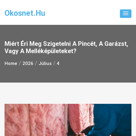
Skip
to
Okosnet.hu
content
Miért Éri Meg Szigetelni A Pincét, A Garázst,
Vagy A Melléképületeket?
Home
2026
Július
4