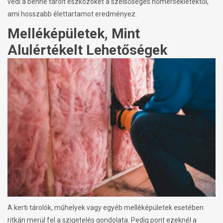
védi a benne tárolt eszközöket a szélsőséges hőmérsékletektől,
ami hosszabb élettartamot eredményez.
Melléképületek, Mint
Alulértékelt Lehetőségek
A kerti tárolók, műhelyek vagy egyéb melléképületek esetében
ritkán merül fel a szigetelés gondolata. Pedig pont ezeknél a