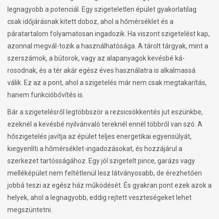
legnagyobb a potenciál. Egy szigeteletlen épület gyakorlatilag
csak időjárásnak kitett doboz, ahol a hőmérséklet és a
páratartalom folyamatosan ingadozik. Ha viszont szigetelést kap,
azonnal megvál-tozik a használhatósága. A tárolt tárgyak, mint a
szerszámok, a bútorok, vagy az alapanyagok kevésbé ká-
rosodnak, és a tér akár egész éves használatra is alkalmassá
válik. Ez az a pont, ahol a szigetelés már nem csak megtakarítás,
hanem funkcióbővítés is.
Bár a szigetelésről legtöbbször a rezsicsökkentés jut eszünkbe,
ezeknél a kevésbé nyilvánvaló tereknél ennél többről van szó. A
hőszigetelés javítja az épület teljes energetikai egyensúlyát,
kiegyenlíti a hőmérséklet-ingadozásokat, és hozzájárul a
szerkezet tartósságához. Egy jól szigetelt pince, garázs vagy
melléképület nem feltétlenül lesz látványosabb, de érezhetően
jobbá teszi az egész ház működését. És gyakran pont ezek azok a
helyek, ahol a legnagyobb, eddig rejtett veszteségeket lehet
megszüntetni.