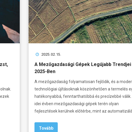
2025.02.15.
A Mezőgazdasági Gépek Legújabb Trendjei
zst,
2025-Ben
A mezőgazdaság folyamatosan fejlődik, és a mode
technológiai újításoknak köszönhetően a termelés e
olnak.
hatékonyabbá, fenntarthatóbbá és precízebbé válik.
 ezek
idei évben mezőgazdasági gépek terén olyan
fejlesztések kerülnek előtérbe, mint az automatizálá
Tovább