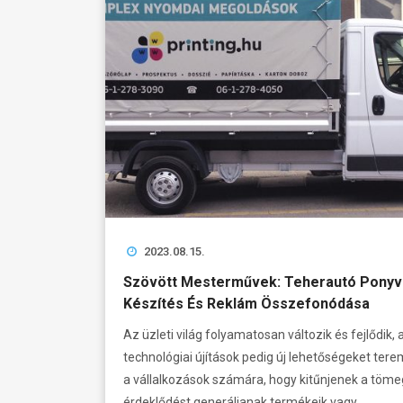
2023.08.15.
Szövött Mesterművek: Teherautó Ponyv
Készítés És Reklám Összefonódása
Az üzleti világ folyamatosan változik és fejlődik, 
technológiai újítások pedig új lehetőségeket ter
a vállalkozások számára, hogy kitűnjenek a töme
érdeklődést generáljanak termékeik vagy