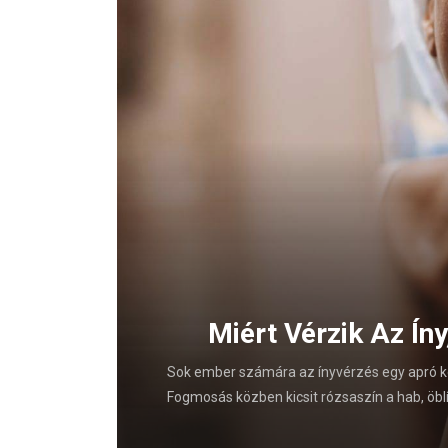
y A
Miért Vérzik Az Ín
az épület
an
Sok ember számára az ínyvérzés egy apró k
Fogmosás közben kicsit rózsaszín a hab, öblít