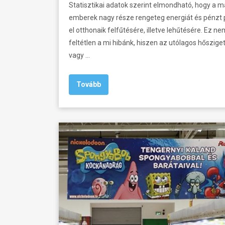
Statisztikai adatok szerint elmondható, hogy a 
emberek nagy része rengeteg energiát és pénzt 
el otthonaik felfűtésére, illetve lehűtésére. Ez ne
feltétlen a mi hibánk, hiszen az utólagos hőszige
vagy …
Tovább