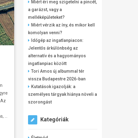
Miért éri meg szigetelni a pincét,
a garázst, vagy a
melléképületeket?
Miért vérzik az íny, és mikor kell
komolyan venni?
Időgép az ingatlanpiacon:
Jelentős árkülönbség az
alternatív és a hagyományos
ingatlanpiac között
Tori Amos új albummal tér
vissza Budapestre 2026-ban
rn
Kutatások igazolják: a
gyre
személyes tárgyak hiánya növeli a
 Az
szorongást
s, …
Kategóriák
Életmód