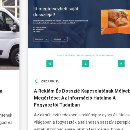
2023.08.15.
a
A Reklám És Dosszié Kapcsolatának Mélye
Megértése: Az Információ Hatalma A
Fogyasztói Tudatban
a
Az elmúlt évtizedekben a reklámipar gyors és átalak
emtenek
világában a fogyasztók általánosan passzív szerepl
gből és
váltak. Azonban egyre inkább felismerjük, hogy a