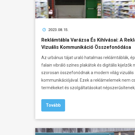
2023.08.15.
Reklámtábla Varázsa És Kihívásai: A Rek
Vizuális Kommunikáció Összefonódása
Az urbánus tájat uraló hatalmas reklámtáblák, é
falain vibráló színes plakátok és digitális kijelzők
szorosan összefonódnak a modern világ vizuális
kommunikációjával. Ezek a reklámelemek nem c
termékeket és szolgáltatásokat népszerűsítenek
Tovább