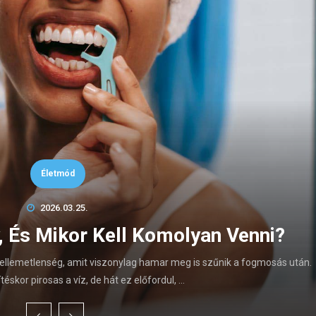
Életmód
2026.03.25.
y, És Mikor Kell Komolyan Venni?
ellemetlenség, amit viszonylag hamar meg is szűnik a fogmosás után.
éskor pirosas a víz, de hát ez előfordul, …