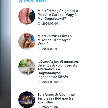
Új Weboldalak
Miért Éri Meg Szigetelni A
Pincét, A Garázst, Vagy A
Melléképületeket?
2026.07.04.
Miért Vérzik Az Íny, És
Mikor Kell Komolyan
Venni?
É
2026.03.25.
20
Időgép Az Ingatlanpiacon:
Időgép Az Ingatlanpiaco
Jelentős Árkülönbség Az
Alternatív És A
Alternatív És A Hagyom
Hagyományos
Ingatlanpiac Között
2026.03.02.
2025-ben sem volt lehetetlen évekkel korábbi árakon l
árak folyamatosan emelkednek, az alternatív piac egyfa
Tori Amos Új Albummal
számára, hogy a jelenlegi …
Tér Vissza Budapestre
2026-Ban
2025.10.06.