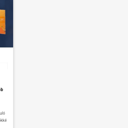
bb
uló
őkké