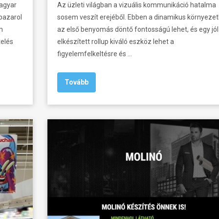
magyar
Az üzleti világban a vizuális kommunikáció hatalma
pazarol
sosem veszít erejéből. Ebben a dinamikus környeze
m
az első benyomás döntő fontosságú lehet, és egy jól
telés
elkészített rollup kiváló eszköz lehet a
figyelemfelkeltésre és …
Tovább