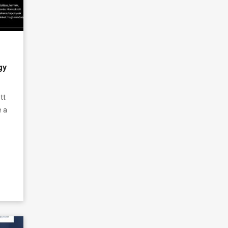
gy
tt
e a