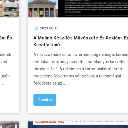
2023.08.15.
lám És
A Molinó Készítés Művészete És Reklám: E
Kreatív Unió
pületek
Az évszázadok során az emberiség mindig is kerese
 mind
módokat arra, hogy üzeneteit hatékonyan közvetíts
tömegek felé. A reklám és a kommunikáció terén
supán
megjelenő folyamatos változások a technológiai
, …
fejlődésre és az …
Tovább