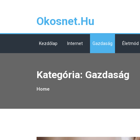
Skip
to
Okosnet.hu
content
Kezdőlap
Internet
Gazdaság
Életmód
Kategória:
Gazdaság
Home