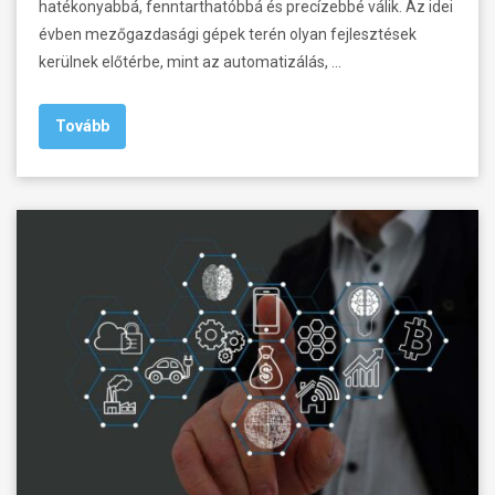
hatékonyabbá, fenntarthatóbbá és precízebbé válik. Az idei
évben mezőgazdasági gépek terén olyan fejlesztések
kerülnek előtérbe, mint az automatizálás, …
Tovább