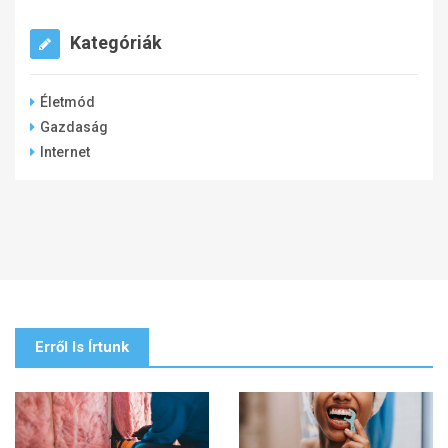
Kategóriák
Életmód
Gazdaság
Internet
Erről Is Írtunk