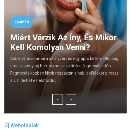
Életmód
Miért Vérzik Az Íny, És Mikor
Kell Komolyan Venni?
Sok ember számára az ínyvérzés egy apró kellemetlenség,
amit viszonylag hamar meg is szűnik a fogmosás után.
Fogmosás közben kicsit rózsaszín a hab, öblítéskor pirosas
a víz, de hát ez előfordul, …
Új Weboldalak