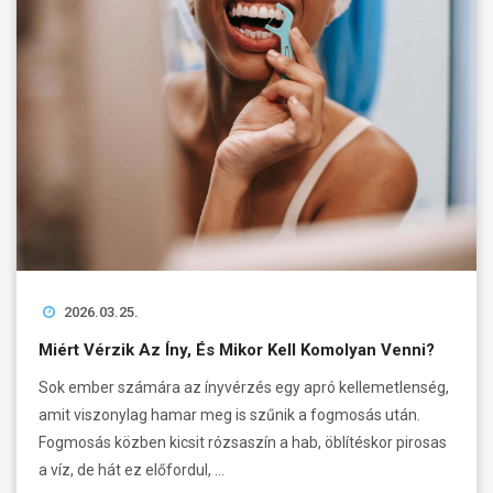
2026.03.25.
Miért Vérzik Az Íny, És Mikor Kell Komolyan Venni?
Sok ember számára az ínyvérzés egy apró kellemetlenség,
amit viszonylag hamar meg is szűnik a fogmosás után.
Fogmosás közben kicsit rózsaszín a hab, öblítéskor pirosas
a víz, de hát ez előfordul, …