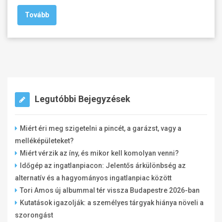
Tovább
Legutóbbi Bejegyzések
Miért éri meg szigetelni a pincét, a garázst, vagy a
melléképületeket?
Miért vérzik az íny, és mikor kell komolyan venni?
Időgép az ingatlanpiacon: Jelentős árkülönbség az
alternatív és a hagyományos ingatlanpiac között
Tori Amos új albummal tér vissza Budapestre 2026-ban
Kutatások igazolják: a személyes tárgyak hiánya növeli a
szorongást