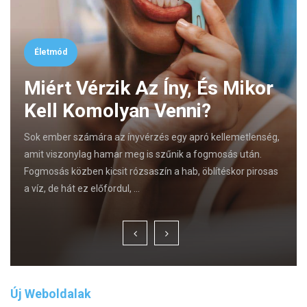
Életmód
Miért Vérzik Az Íny, És Mikor
Kell Komolyan Venni?
Sok ember számára az ínyvérzés egy apró kellemetlenség,
amit viszonylag hamar meg is szűnik a fogmosás után.
Fogmosás közben kicsit rózsaszín a hab, öblítéskor pirosas
a víz, de hát ez előfordul, …
Új Weboldalak