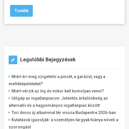
Tovább
Legutóbbi Bejegyzések
Miért éri meg szigetelni a pincét, a garázst, vagy a
melléképületeket?
Miért vérzik az íny, és mikor kell komolyan venni?
Időgép az ingatlanpiacon: Jelentős árkülönbség az
alternatív és a hagyományos ingatlanpiac között
Tori Amos új albummal tér vissza Budapestre 2026-ban
Kutatások igazolják: a személyes tárgyak hiánya növeli a
szorongást