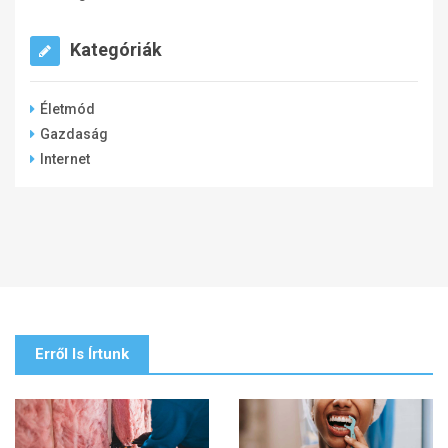
Kategóriák
Életmód
Gazdaság
Internet
Erről Is Írtunk