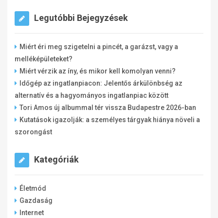
Legutóbbi Bejegyzések
Miért éri meg szigetelni a pincét, a garázst, vagy a
melléképületeket?
Miért vérzik az íny, és mikor kell komolyan venni?
Időgép az ingatlanpiacon: Jelentős árkülönbség az
alternatív és a hagyományos ingatlanpiac között
Tori Amos új albummal tér vissza Budapestre 2026-ban
Kutatások igazolják: a személyes tárgyak hiánya növeli a
szorongást
Kategóriák
Életmód
Gazdaság
Internet