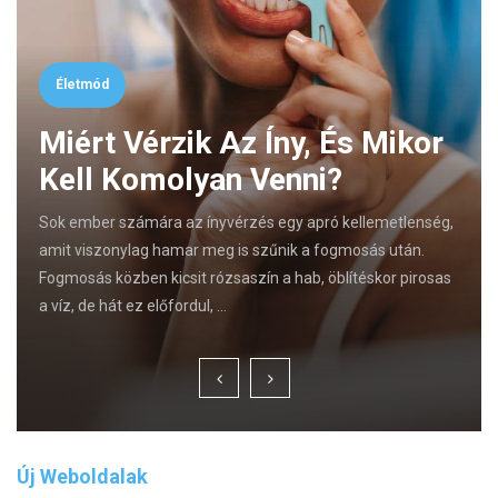
Életmód
Miért Vérzik Az Íny, És Mikor
Kell Komolyan Venni?
Sok ember számára az ínyvérzés egy apró kellemetlenség,
amit viszonylag hamar meg is szűnik a fogmosás után.
Fogmosás közben kicsit rózsaszín a hab, öblítéskor pirosas
a víz, de hát ez előfordul, …
Új Weboldalak