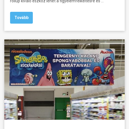
rollup kiváló eszköz lehet a figyelemfelkeltésre és …
Tovább