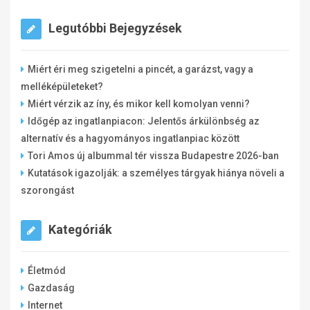
Legutóbbi Bejegyzések
Miért éri meg szigetelni a pincét, a garázst, vagy a
melléképületeket?
Miért vérzik az íny, és mikor kell komolyan venni?
Időgép az ingatlanpiacon: Jelentős árkülönbség az
alternatív és a hagyományos ingatlanpiac között
Tori Amos új albummal tér vissza Budapestre 2026-ban
Kutatások igazolják: a személyes tárgyak hiánya növeli a
szorongást
Kategóriák
Életmód
Gazdaság
Internet