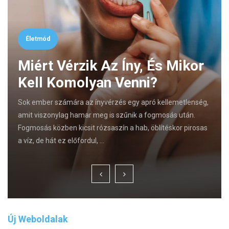
Életmód
Miért Vérzik Az Íny, És Mikor
Kell Komolyan Venni?
Sok ember számára az ínyvérzés egy apró kellemetlenség,
amit viszonylag hamar meg is szűnik a fogmosás után.
Fogmosás közben kicsit rózsaszín a hab, öblítéskor pirosas
a víz, de hát ez előfordul, …
Új Weboldalak