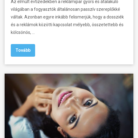
Az elmúlt évtizedekben a reklámipar gyors és átalakuló
világában a fogyasztók általánosan passzív szereplőkké
váltak. Azonban egyre inkább felismerjük, hogy a dossziék
és a reklámok közötti kapcsolat mélyebb, összetettebb és
kölcsönös, …
Tovább